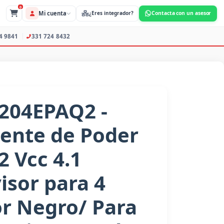
0
Mi cuenta
s Profesionales
373 734 9841
331 724 8432
204EPAQ2 -
ente de Poder
2 Vcc 4.1
isor para 4
r Negro/ Para