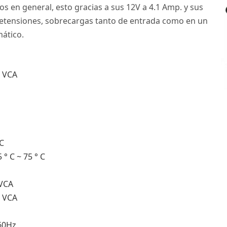
os en general, esto gracias a sus 12V a 4.1 Amp. y sus
retensiones, sobrecargas tanto de entrada como en un
mático.
0 VCA
 C
° C ~ 75 ° C
 VCA
0 VCA
60Hz