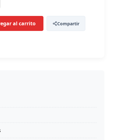
egar al carrito
Compartir
s