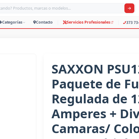
car productos, marcas o modelos
Productos
Categorías
Contacto
Servicio
SAXXON PSU1
Paquete de Fu
Regulada de 1
Amperes + Div
Camaras/ Colo