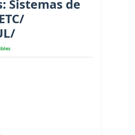
s: Sistemas de
 ETC/
UL/
ibles