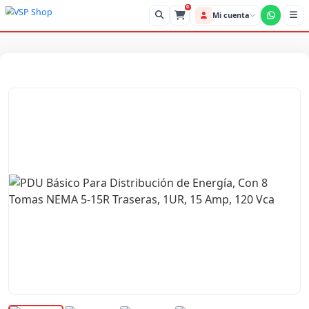
0
Mi cue