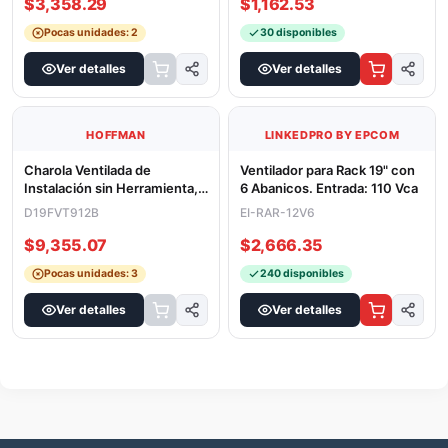
PDU Básico de Montaje en
Juego de 2 Herrajes
Rack, Con 6 Salidas Frontales
Metálicos para Fijación de
NEMA 5-15R, Enchufe de E
Gabinetes Línea PST de 60
DP1N190615
PST-WA-080
cm de a
$3,358.29
$1,162.53
Pocas unidades: 2
30 disponibles
Ver detalles
Ver detalles
LINKEDPRO BY EPCOM
HOFFMAN
Ventilador para Rack 19" con
6 Abanicos. Entrada: 110 Vca
Charola Ventilada de
Instalación sin Herramienta,
EI-RAR-12V6
Para Rack o Gabinetes de 4
D19FVT912B
Pos
$9,355.07
$2,666.35