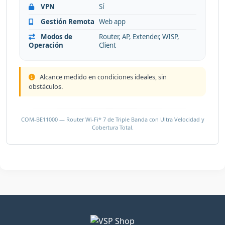
VPN
Sí
Gestión Remota
Web app
Modos de
Router, AP, Extender, WISP,
Operación
Client
Alcance medido en condiciones ideales, sin
obstáculos.
COM-BE11000 — Router Wi-Fi* 7 de Triple Banda con Ultra Velocidad y
Cobertura Total.