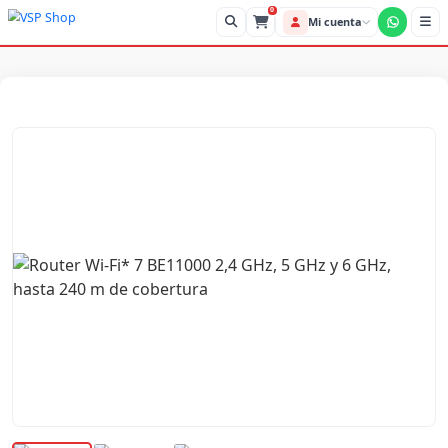
0
Mi cue