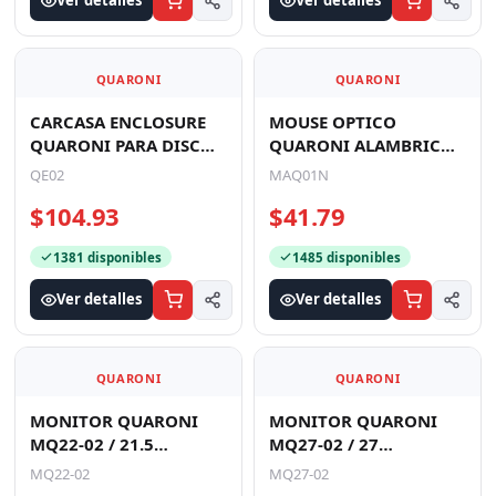
Ver detalles
Ver detalles
QUARONI
QUARONI
CARCASA ENCLOSURE
MOUSE OPTICO
QUARONI PARA DISCOS
QUARONI ALAMBRICO
DUROS/SSD 2.5
COLOR NEGRO 1200
QE02
MAQ01N
PULGADAS DE
DPI
$104.93
$41.79
7MM/9.5MM SATA U
1381 disponibles
1485 disponibles
Ver detalles
Ver detalles
QUARONI
QUARONI
MONITOR QUARONI
MONITOR QUARONI
MQ22-02 / 21.5
MQ27-02 / 27
PULGADAS / VA / FHD /
PULGADAS / VA / FULL
MQ22-02
MQ27-02
75 HZ / VGA, HDMI /
HD / 100HZ / VGA ,