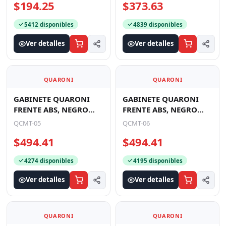
$194.25
$373.63
ZIGZAG/ FUEN
5412 disponibles
4839 disponibles
Ver detalles
Ver detalles
QUARONI
QUARONI
GABINETE QUARONI
GABINETE QUARONI
FRENTE ABS, NEGRO
FRENTE ABS, NEGRO
CON FRANJA TIPO
TIPO ALUMINO
QCMT-05
QCMT-06
FIBRA DE CARBONO,
CEPILLADO CON
$494.41
$494.41
MICRO ATX /
ENCENDIDO Y PUERTO
4274 disponibles
4195 disponibles
Ver detalles
Ver detalles
QUARONI
QUARONI