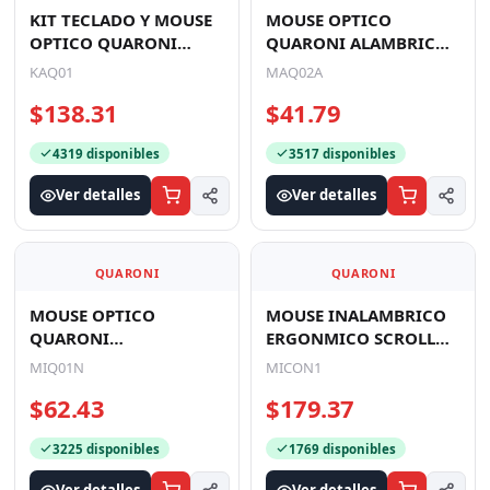
KIT TECLADO Y MOUSE
MOUSE OPTICO
OPTICO QUARONI
QUARONI ALAMBRICO
ALAMBRICO COLOR
COLOR AZUL 1200 DPI
KAQ01
MAQ02A
NEGRO
$138.31
$41.79
4319 disponibles
3517 disponibles
Ver detalles
Ver detalles
QUARONI
QUARONI
MOUSE OPTICO
MOUSE INALAMBRICO
QUARONI
ERGONMICO SCROLL
INALAMBRICO 4
LATERAL QUARONI 3
MIQ01N
MICON1
BOTONES COLOR
SCROLL/RECEPTOR 2.4
$62.43
$179.37
NEGRO CON AJUSTE DE
GHZ/120
DPI 1600/12
3225 disponibles
1769 disponibles