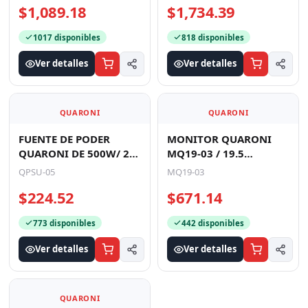
$1,089.18
$1,734.39
NEGRO
HDMI / BOCI
1017 disponibles
818 disponibles
Ver detalles
Ver detalles
QUARONI
QUARONI
FUENTE DE PODER
MONITOR QUARONI
QUARONI DE 500W/ 24
MQ19-03 / 19.5
PINES/ 2SATA/ FILTRO
PULGADAS / TN / HD /
QPSU-05
MQ19-03
EMC/ 4 PIN P4 / COLOR
60 HZ / VGA, HDMI /
$224.52
$671.14
N
NEGRO
773 disponibles
442 disponibles
Ver detalles
Ver detalles
QUARONI