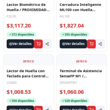
Lector Biométrico de
Cerradura Inteligente
Huella / PROXIMIDAD /
ML100 con Huella
3000 Huellas / 5,000
Digital y Wi-Fi /
F22-ID
ML100
Tarjetas / ADMS
Mortise Europeo DIN /
$3,117.20
$1,827.04
S
372 disponibles
355 disponibles
Ver detalles
Ver detalles
ZKTECO
ZKTECO
Lector de Huella con
Terminal de Asistencia
Teclado para Control
SenseFP M1 /
de Asistencia, 500
Autenticación por
LX40ZI
SENSEFPM1
Huellas, Genera Rep
Huella Digital /
$1,008.53
$1,060.06
Pantalla
350 disponibles
329 disponibles