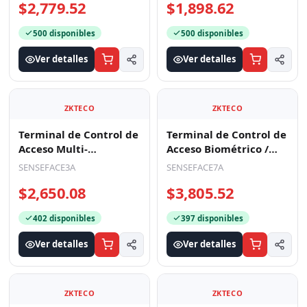
$2,779.52
$1,898.62
500 disponibles
500 disponibles
Ver detalles
Ver detalles
ZKTECO
ZKTECO
Terminal de Control de
Terminal de Control de
Acceso Multi-
Acceso Biométrico /
Biométrico con
Autenticación Facial
SENSEFACE3A
SENSEFACE7A
Intercomunicador de
1MP + Huella en
$2,650.08
$3,805.52
Video / T
402 disponibles
397 disponibles
Ver detalles
Ver detalles
ZKTECO
ZKTECO