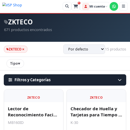
0
Mi cue
ZKTECO
671 productos encontrados
×
15 productos
ZKTECO
Tipo
▼
Filtros y Categorías
ZKTECO
ZKTECO
Lector de
Checador de Huella y
Reconocimiento Facial,
Tarjetas para Tiempo y
Tarjeta y Huella Digital
Asistencia con Batería
MB160ID
K-30
/ 1500 Rostros / 1500
de Respaldo/