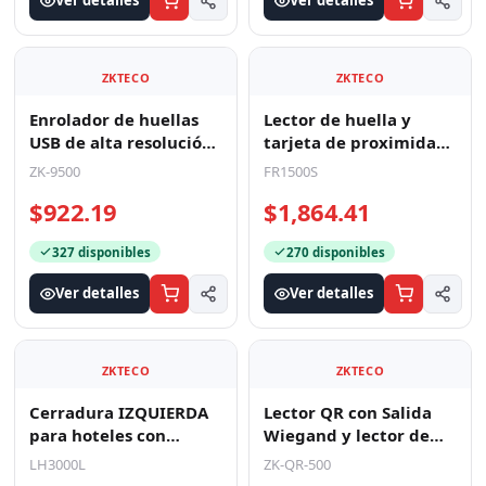
Ver detalles
Ver detalles
ZKTECO
ZKTECO
Enrolador de huellas
Lector de huella y
USB de alta resolución
tarjeta de proximidad
/ SDK gratuito para
esclavo RS-485 para
ZK-9500
FR1500S
desarrollos prop
exterior
$922.19
$1,864.41
327 disponibles
270 disponibles
Ver detalles
Ver detalles
ZKTECO
ZKTECO
Cerradura IZQUIERDA
Lector QR con Salida
para hoteles con
Wiegand y lector de
lectura de tarjetas
tarjetas MIFARE®
LH3000L
ZK-QR-500
MIFARE