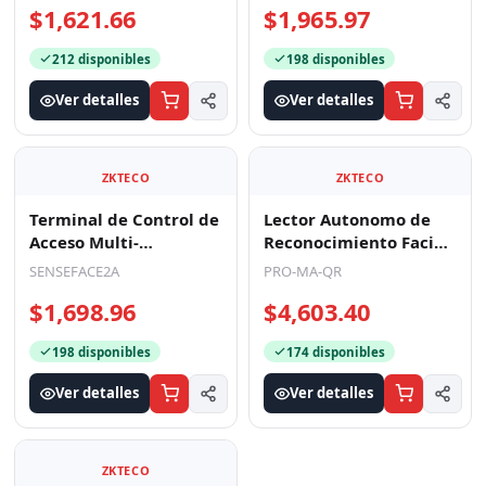
$1,621.66
$1,965.97
212 disponibles
198 disponibles
Ver detalles
Ver detalles
ZKTECO
ZKTECO
Terminal de Control de
Lector Autonomo de
Acceso Multi-
Reconocimiento Facial
biométrico / Cámara
y Código QR para
SENSEFACE2A
PRO-MA-QR
Binocular 1MP / 3,000
Exterior
$1,698.96
$4,603.40
Ca
198 disponibles
174 disponibles
Ver detalles
Ver detalles
ZKTECO