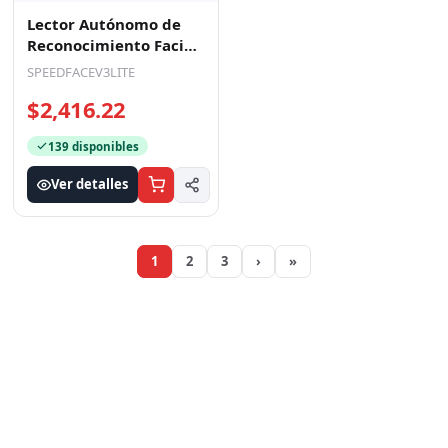
Lector Autónomo de
Reconocimiento Facial
/ IP65
SPEEDFACEV3LITE
$2,416.22
139 disponibles
Ver detalles
1
2
3
›
»