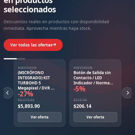
seleccionados
Descuentos reales en productos con disponibilidad
inmediata. Aprovecha mientras haya stock.
Ver todas las ofertas
HIKVISION
HIKVISION
HIKV
(MICRÓFONO
Botón de Salida sin
Mont
INTEGRADO) KIT
Contacto / LED
Tubo
TURBOHD 5
Indicador / Norma...
HIKV
-5%
-3
Megapixel / DVR ...
-27%
$8,073.84
$216.98
$616.
$5,893.90
$206.14
$59
Ver oferta
Ver oferta