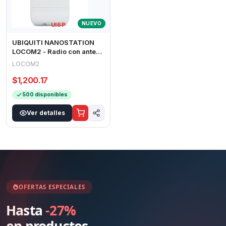
NUEVO
UISP
UBIQUITI NANOSTATION
LOCOM2 - Radio con antena
integrada Airmax 2.4GHz
LOCOM2
para uso
$1,200.17
500 disponibles
Ver detalles
OFERTAS ESPECIALES
Hasta
-27%
en productos