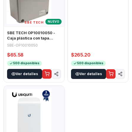
NUEVO
SBE TECH
SBE TECH OP10010050 -
Caja plástica con tapa
opaca de 10x10x5 cm
SBE-OP10010050
multiusos con g
$65.58
$265.20
500 disponibles
500 disponibles
Ver detalles
Ver detalles