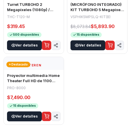
Turret TURBOHD 2
(MICRÓFONO INTEGRADO)
Megapíxeles (1080p) /
KIT TURBOHD 5 Megapixel /
Lente 2.8 mm / 20 mts IR
DVR 4 Canales / 4 Cámaras
THC-T120-M
VSPHIK5MPSLQ-KIT(B)
EXIR / TVI-AHD-C
Bala c
$319.45
$5,893.90
$8,073.84
500 disponibles
15 disponibles
Ver detalles
Ver detalles
⭐ Destacado
STEREN
Proyector multimedia Home
Theater Full HD de 1100
ANSI lm con función espejo,
PRO-8000
Bl
$7,490.00
15 disponibles
Ver detalles