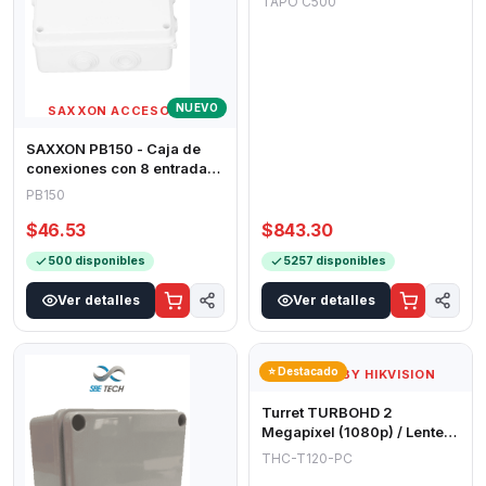
TAPO C500
PANORAMICA 360 RESIST
NUEVO
SAXXON ACCESORIOS
SAXXON PB150 - Caja de
conexiones con 8 entradas /
PVC libre de halógenos /
PB150
Comp
$46.53
$843.30
500 disponibles
5257 disponibles
Ver detalles
Ver detalles
⭐ Destacado
HILOOK BY HIKVISION
Turret TURBOHD 2
Megapíxel (1080p) / Lente
2.8 mm / 20 mts IR EXIR / 4
THC-T120-PC
Tecnologí