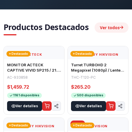
Productos Destacados
Ver todos
⭐ Destacado
⭐ Destacado
ACTECK
HILOOK BY HIKVISION
MONITOR ACTECK
Turret TURBOHD 2
CAPTIVE VIVID SP215 / 21.5
Megapíxel (1080p) / Lente
PULGADAS / PLANO / FULL
2.8 mm / 20 mts IR EXIR / 4
AC-933858
THC-T120-PC
HD / 75 HZ / 5
Tecnologí
$1,459.72
$265.20
1161 disponibles
500 disponibles
Ver detalles
Ver detalles
-27%
⭐ Destacado
⭐ Destacado
HILOOK BY HIKVISION
HIKVISION