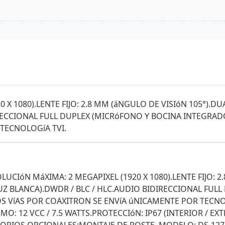
X 1080).LENTE FIJO: 2.8 MM (áNGULO DE VISIóN 105°).DU
RECCIONAL FULL DUPLEX (MICRóFONO Y BOCINA INTEGRADO
TECNOLOGíA TVI.
LUCIóN MáXIMA: 2 MEGAPIXEL (1920 X 1080).LENTE FIJO: 2
LUZ BLANCA).DWDR / BLC / HLC.AUDIO BIDIRECCIONAL FUL
S VíAS POR COAXITRON SE ENVíA úNICAMENTE POR TECNOLO
O: 12 VCC / 7.5 WATTS.PROTECCIóN: IP67 (INTERIOR / E