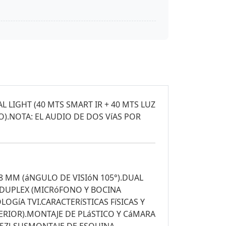
AL LIGHT (40 MTS SMART IR + 40 MTS LUZ
).NOTA: EL AUDIO DE DOS VíAS POR
.8 MM (áNGULO DE VISIóN 105°).DUAL
L DUPLEX (MICRóFONO Y BOCINA
GíA TVI.CARACTERíSTICAS FíSICAS Y
XTERIOR).MONTAJE DE PLáSTICO Y CáMARA