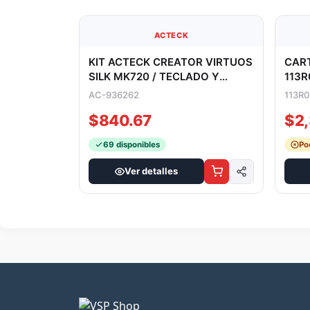
ACTECK
KIT ACTECK CREATOR VIRTUOS
SILK MK720 / TECLADO Y
CAR
MOUSE / INALAMBRICO / DUAL
113R
AC-936262
BT
REND
113R
PAGI
$840.67
$2
69 disponibles
Po
Ver detalles