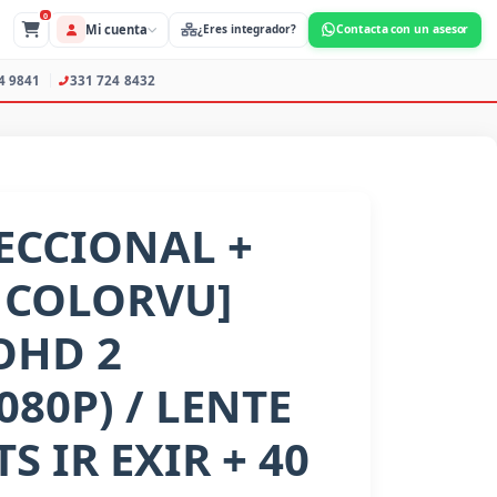
0
Mi cuenta
s Profesionales
373 734 9841
331 724 8432
ECCIONAL +
 COLORVU]
OHD 2
080P) / LENTE
S IR EXIR + 40