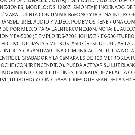
ORIOS OPCIONALES:MONTAJE DE POSTE, MODELO: DS-127
NEXIONES, MODELO: DS-1280ZJ-SMONTAJE INCLINADO DE 
 CáMARA CUENTA CON UN MICRóFONO Y BOCINA INTERCON
TRANSMITIR EL AUDIO Y VIDEO. PODEMOS TENER UNA COM
 DE POR MEDIO PARA LA INTERCONEXIóN. NOTA: EL AUDIO
SION Y EX-5000 (EJEMPLO IDS-7204HQHI/XT / EX-5004TURB
EFECTIVO DE HASTA 5 METROS. ASEGúRESE DE UBICAR LA
SONIDO Y GARANTIZAR UNA COMUNICACIóN FLUIDA.NOTA: P
NTRE EL GRABADOR Y LA CáMARA ES DE 120 METROS.LA F
CHE (CON IR ENCENDIDO), PUEDA ACTIVAR SU LUZ BLA
MOVIMIENTO, CRUCE DE LíNEA, ENTRADA DE áREA). LA C
 (TURBOHD) Y CON GRABADORES QUE SEAN DE LA SERIE A