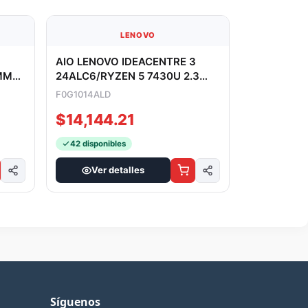
LENOVO
AIO LENOVO IDEACENTRE 3
MM
24ALC6/RYZEN 5 7430U 2.3
PC4-
GHZ/8GB/256GB SSD/23.8
F0G1014ALD
FHD/COLO
$14,144.21
42 disponibles
Ver detalles