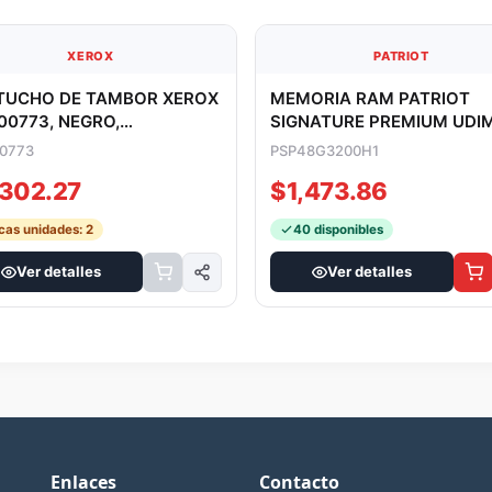
XEROX
PATRIOT
TUCHO DE TAMBOR XEROX
MEMORIA RAM PATRIOT
00773, NEGRO,
SIGNATURE PREMIUM UDI
IMIENTO DE 85,000
DDR4 8GB 3200MHZ CL22 
00773
PSP48G3200H1
NAS, PARA P
25600 288P
,302.27
$1,473.86
cas unidades: 2
40 disponibles
Ver detalles
Ver detalles