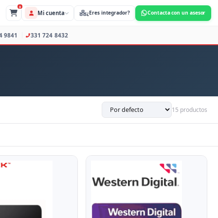
0
Mi cuenta
s Profesionales
373 734 9841
331 724 8432
15 productos