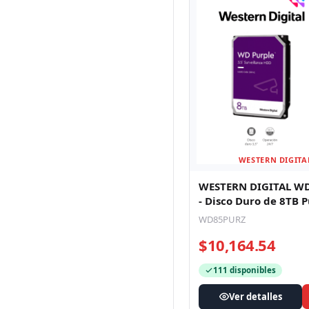
WESTERN DIGITA
WESTERN DIGITAL W
- Disco Duro de 8TB P
Especial para Videov
WD85PURZ
$10,164.54
111 disponibles
Ver detalles