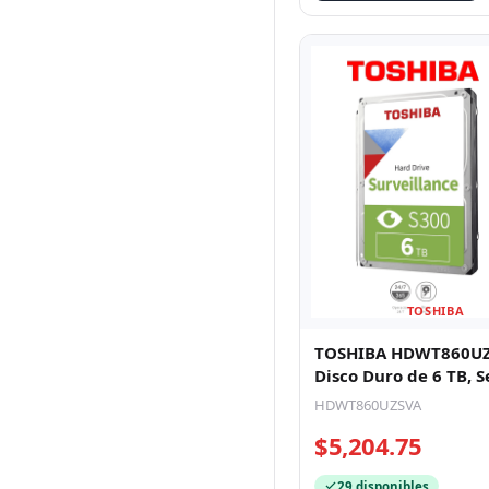
TOSHIBA
TOSHIBA HDWT860UZ
Disco Duro de 6 TB, S
S300 especial para
HDWT860UZSVA
videovigilan
$5,204.75
29 disponibles