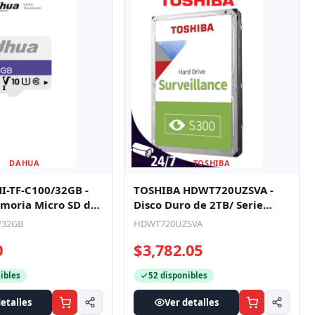
DAHUA
TOSHIBA
I-TF-C100/32GB -
TOSHIBA HDWT720UZSVA -
moria Micro SD de
Disco Duro de 2TB/ Serie
-I/ C10/U1/V10/
S300 Especial Para
/32GB
HDWT720UZSVA
Videovigilan
0
$3,782.05
ibles
52 disponibles
etalles
Ver detalles