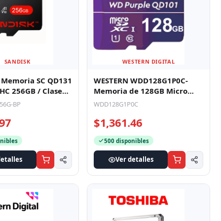
SANDISK
WESTERN DIGITAL
- Memoria SC QD131
WESTERN WDD128G1P0C-
C 256GB / Clase
Memoria de 128GB Micro
ctura 160 MB/S / ES
SDXC/ Linea Purple/ Clase 10
56G-BP
WDD128G1P0C
U1/ Lec
.97
$1,361.46
nibles
500 disponibles
etalles
Ver detalles