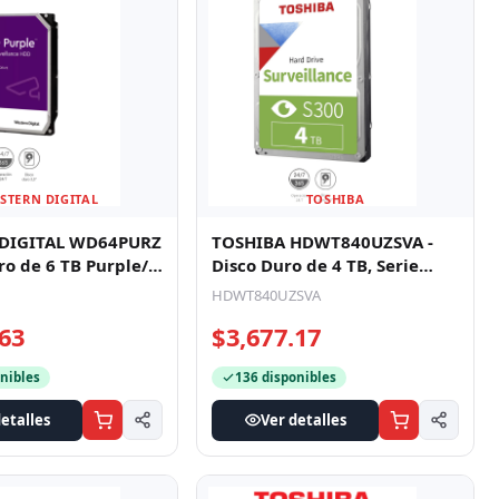
STERN DIGITAL
TOSHIBA
DIGITAL WD64PURZ
TOSHIBA HDWT840UZSVA -
ro de 6 TB Purple/
Disco Duro de 4 TB, Serie
para Videovigilan
S300 especial para
HDWT840UZSVA
videovigilan
.63
$3,677.17
nibles
136 disponibles
etalles
Ver detalles