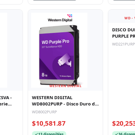
WD -
DISCO DU
PURPLE PR
ESCRITOR
WD221PURP
512MB 72
WESTERN DIGITAL
SVA -
WESTERN DIGITAL
erie
WD8002PURP - Disco Duro de
8TB Purple PRO / Especial
WD8002PURP
para Videov
$10,581.87
$20,25
13 disponibles
36 dispon