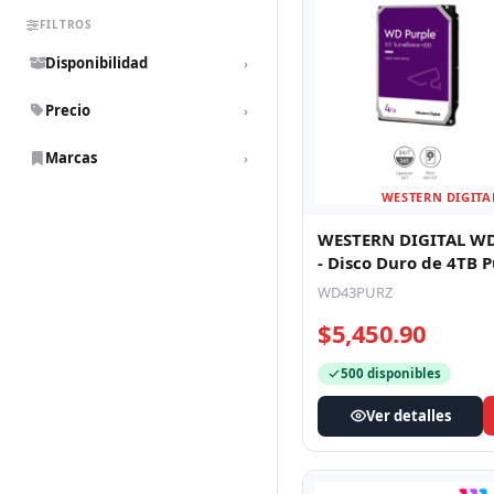
FILTROS
Disponibilidad
›
Precio
›
Marcas
›
WESTERN DIGITA
WESTERN DIGITAL W
- Disco Duro de 4TB Purple/
Especial para Videov
WD43PURZ
$5,450.90
500 disponibles
Ver detalles