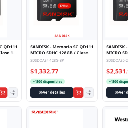
SANDISK
SC QD111
SANDISK - Memoria SC QD111
SANDISK 
lase 10/
MICRO SDHC 128GB / Clase
MICRO SDH
/ ESC
10/ U1 Lectura 100 MB/S / ES
10/ U1 Le
SDSDQAS4-128G-BP
SDSDQAS5-2
$1,332.77
$2,531
500 disponibles
500 dispo
Ver detalles
Ver d