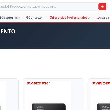
car productos, marcas o modelos
Productos
Categorías
Contacto
Servicio
IENTO