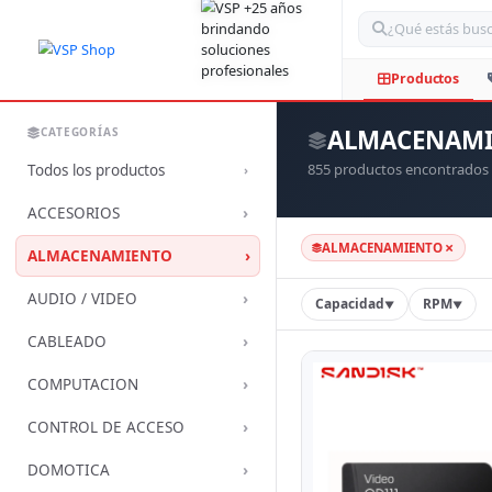
Bus
ALMACENAM
CATEGORÍAS
855 productos encontrados
Todos los productos
›
›
ACCESORIOS
×
ALMACENAMIENTO
›
ALMACENAMIENTO
›
AUDIO / VIDEO
Capacidad
RPM
▼
▼
›
CABLEADO
›
COMPUTACION
›
CONTROL DE ACCESO
›
DOMOTICA