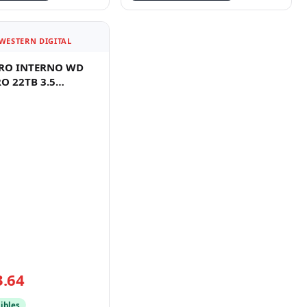
 WESTERN DIGITAL
RO INTERNO WD
O 22TB 3.5
IO SATA3 6GB/S
00RPM 2
3.64
ibles