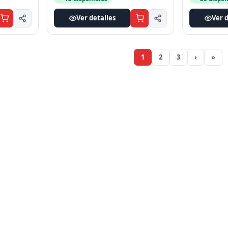
Ver detalles
Ver d
1
2
3
›
»