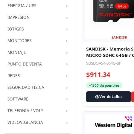
›
ENERGIA / UPS
›
IMPRESION
›
IOT/GPS
SANDISK
›
MONITORES
SANDISK - Memoria 
›
MONTAJE
MICRO SDHC 64GB / C
U1 Lectura 100 MB/S 
SDSDQAS4-064G-BP
›
PUNTO DE VENTA
$911.34
›
REDES
500 disponibles
›
SEGURIDAD FISICA
Ver detalles
›
SOFTWARE
›
TELEFONIA / VOIP
›
VIDEOVIGILANCIA