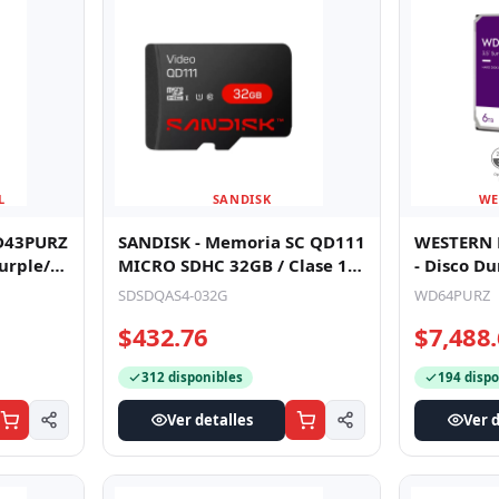
L
SANDISK
WE
D43PURZ
SANDISK - Memoria SC QD111
WESTERN 
MICRO SDHC 32GB / Clase 10/
- Disco Du
igilan
U1 Lectura 100 MB/S / ESC
Especial 
SDSDQAS4-032G
WD64PURZ
$432.76
$7,488
312 disponibles
194 dispo
Ver detalles
Ver d