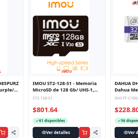
L
IMOU
D85PURZ
IMOU ST2-128-S1 - Memoria
DAHUA DH
urple/
MicroSD de 128 Gb/ UHS-1,
Dahua Me
igilanc
Clase 10, U3, V30/ 3D TLC NA
32 GB UHS
ST2-128-S1
DHI-TF-C100
Velo
$801.64
$228.8
61 disponibles
56 dispon
Ver detalles
Ver d