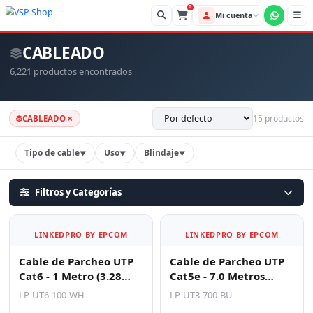
0
Mi cue
CABLEADO
6,221 productos encontrados
×
15 productos
CABLEADO
Tipo de cable
Uso
Blindaje
▼
▼
▼
Filtros y Categorías
LINKEDPRO BY EPCOM
LINKEDPRO BY EPCOM
Cable de Parcheo UTP
Cable de Parcheo UTP
Cat6 - 1 Metro (3.28
Cat5e - 7.0 Metros
Pies) - Blanco
(22.97 Pies) - Azul
LP-UT6-100-WH
LP-UT3-700-BU