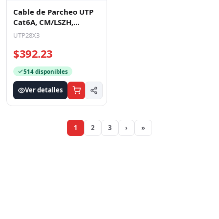
Cable de Parcheo UTP
Cat6A, CM/LSZH,
Diámetro Reducido
UTP28X3
(28AWG), Color Blanco
$392.23
Mat
514 disponibles
Ver detalles
1
2
3
›
»