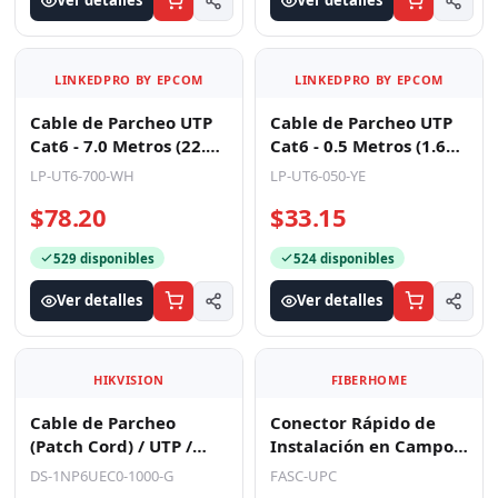
Ver detalles
Ver detalles
LINKEDPRO BY EPCOM
LINKEDPRO BY EPCOM
Cable de Parcheo UTP
Cable de Parcheo UTP
Cat6 - 7.0 Metros (22.97
Cat6 - 0.5 Metros (1.64
Pies) - Blanco
Pies) - Amarillo
LP-UT6-700-WH
LP-UT6-050-YE
$78.20
$33.15
529 disponibles
524 disponibles
Ver detalles
Ver detalles
HIKVISION
FIBERHOME
Cable de Parcheo
Conector Rápido de
(Patch Cord) / UTP /
Instalación en Campo,
Cat. 6 (24 AWG) / 10
Monomodo, SC/UPC,
DS-1NP6UEC0-1000-G
FASC-UPC
Metros (32.81 Pies) /
Pre-Pulido, Re-Termin