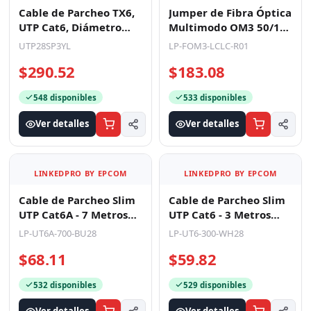
Cable de Parcheo TX6,
Jumper de Fibra Óptica
UTP Cat6, Diámetro
Multimodo OM3 50/125
Reducido (28AWG),
LC-LC OFNR (Riser), 2.0
UTP28SP3YL
LP-FOM3-LCLC-R01
Color Amarillo, 0.91
mm, Dúplex,
$290.52
$183.08
548 disponibles
533 disponibles
Ver detalles
Ver detalles
LINKEDPRO BY EPCOM
LINKEDPRO BY EPCOM
Cable de Parcheo Slim
Cable de Parcheo Slim
UTP Cat6A - 7 Metros
UTP Cat6 - 3 Metros
(22.97 Pies) Azul,
(9.84 Pies) Blanco
LP-UT6A-700-BU28
LP-UT6-300-WH28
Diámetro Reducido
Diámetro Reducido (
$68.11
$59.82
532 disponibles
529 disponibles