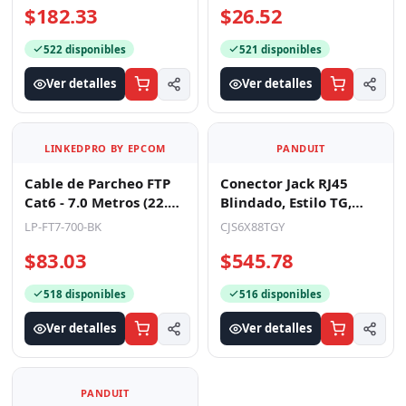
$182.33
$26.52
522 disponibles
521 disponibles
Ver detalles
Ver detalles
LINKEDPRO BY EPCOM
PANDUIT
Cable de Parcheo FTP
Conector Jack RJ45
Cat6 - 7.0 Metros (22.97
Blindado, Estilo TG,
Pies) - Negro
Mini-Com, Categoría
LP-FT7-700-BK
CJS6X88TGY
6A, de 8 Posiciones
$83.03
$545.78
518 disponibles
516 disponibles
Ver detalles
Ver detalles
PANDUIT