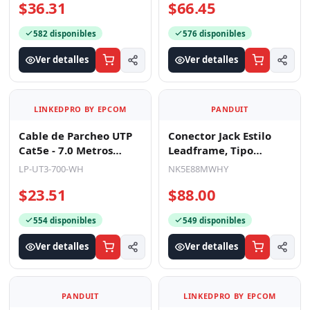
$36.31
$66.45
582 disponibles
576 disponibles
Ver detalles
Ver detalles
LINKEDPRO BY EPCOM
PANDUIT
Cable de Parcheo UTP
Conector Jack Estilo
Cat5e - 7.0 Metros
Leadframe, Tipo
(22.97 Pies) - Blanco
Keystone, Categoría
LP-UT3-700-WH
NK5E88MWHY
5e, de 8 Posiciones y 8
$23.51
$88.00
554 disponibles
549 disponibles
Ver detalles
Ver detalles
PANDUIT
LINKEDPRO BY EPCOM