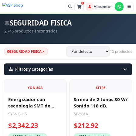
0
Mi cue
SEGURIDAD FISICA
2,746 productos encontrados
×
15 productos
SEGURIDAD FISICA
Filtros y Categorías
YONUSA
SFIRE
Energizador con
Sirena de 2 tonos 30 W/
tecnología SMT de
Sonido 118 dB.
12,000Volts - .5 Joules /
SYSNG-HS
SF-581A
500 Mts Lineales de
$2,342.23
$212.92