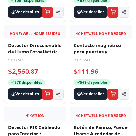
1061 disponibles
624 disponibles
Ver detalles
Ver detalles
HONEYWELL HOME RESIDEO
HONEYWELL HOME RESIDEO
Detector Direccionable
Contacto magnético
de Humo Fotoeléctrico
para puertas y
con Detector Termico
ventanas
5193-SDT
7939-WH
de Temperatura
Normalmente Cerrado
$2,560.87
$111.96
578 disponibles
568 disponibles
Ver detalles
Ver detalles
HIKVISION
HONEYWELL HOME RESIDEO
Detector PIR Cableado
Botón de Pánico, Puede
para Interior /
Usarse Alrededor del