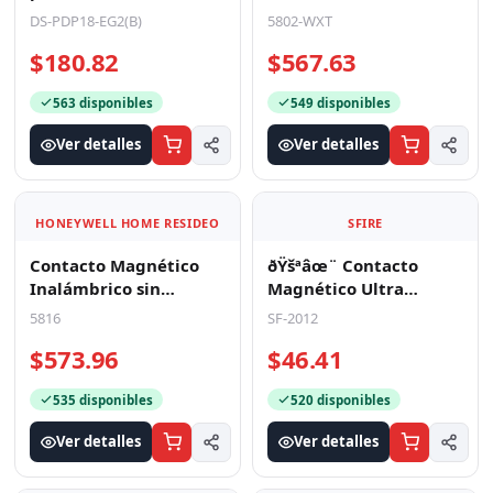
Inmunidad a Mascotas
Cuello, en una Pulsera,
DS-PDP18-EG2(B)
5802-WXT
/ Rango de Detección
un Clip o Mo
$180.82
$567.63
563 disponibles
549 disponibles
Ver detalles
Ver detalles
HONEYWELL HOME RESIDEO
SFIRE
Contacto Magnético
ðŸšªâœ¨ Contacto
Inalámbrico sin
Magnético Ultra
magneto / Se puede
Pequeño para Puertas
5816
SF-2012
conectar otro Sensor
y Ventanas: La Solución
$573.96
$46.41
Cable
De
535 disponibles
520 disponibles
Ver detalles
Ver detalles