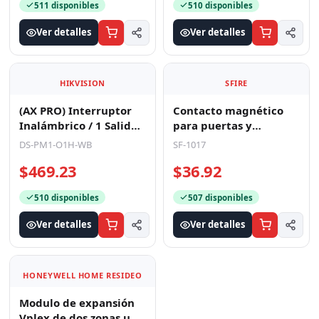
511 disponibles
510 disponibles
Ver detalles
Ver detalles
HIKVISION
SFIRE
(AX PRO) Interruptor
Contacto magnético
Inalámbrico / 1 Salida
para puertas y
de Relevador de 100 a
ventanas aluminio y
DS-PM1-O1H-WB
SF-1017
240 VCA (Max.
madera de empotrar
$469.23
$36.92
color
510 disponibles
507 disponibles
Ver detalles
Ver detalles
HONEYWELL HOME RESIDEO
Modulo de expansión
Vplex de dos zonas una