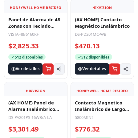
HONEYWELL HOME RESIDEO
HIKVISION
Panel de Alarma de 48
(AX HOME) Contacto
Zonas con Teclado
Magnético Inalámbrico
Alfanumérico y
VISTA-48/6160RF
DS-PD201MC-WB
Receptor Inalámbrico
$2,825.33
$470.13
Inte
512 disponibles
512 disponibles
Ver detalles
Ver detalles
HIKVISION
HONEYWELL HOME RESIDEO
(AX HOME) Panel de
Contacto Magnetico
Alarma Inalámbrico
Inalámbrico de Largo
Hikvision / Soporta 16
Alcance Super Estetico
DS-PA201PS-16WB/A-LA
5800MINI
Zonas / Conexión Wi
para Puertas y Ve
$3,301.49
$776.32